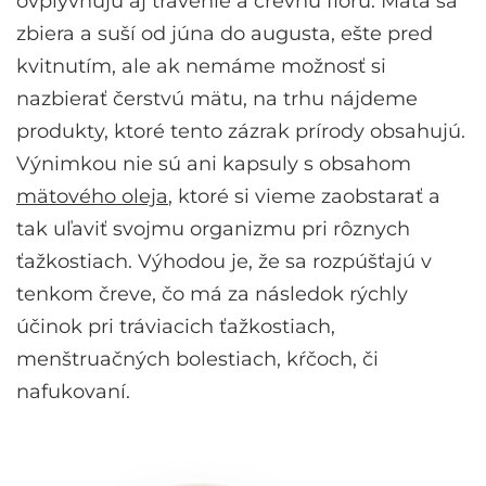
ovplyvňujú aj trávenie a črevnú flóru. Mäta sa
zbiera a suší od júna do augusta, ešte pred
kvitnutím, ale ak nemáme možnosť si
nazbierať čerstvú mätu, na trhu nájdeme
produkty, ktoré tento zázrak prírody obsahujú.
Výnimkou nie sú ani kapsuly s obsahom
mätového oleja
, ktoré si vieme zaobstarať a
tak uľaviť svojmu organizmu pri rôznych
ťažkostiach. Výhodou je, že sa rozpúšťajú v
tenkom čreve, čo má za následok rýchly
účinok pri tráviacich ťažkostiach,
menštruačných bolestiach, kŕčoch, či
nafukovaní.