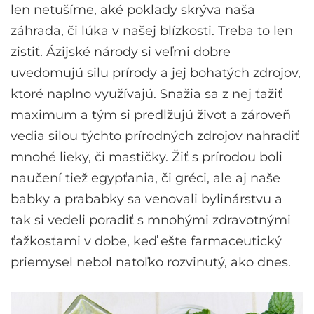
len netušíme, aké poklady skrýva naša
záhrada, či lúka v našej blízkosti. Treba to len
zistiť. Ázijské národy si veľmi dobre
uvedomujú silu prírody a jej bohatých zdrojov,
ktoré naplno využívajú. Snažia sa z nej ťažiť
maximum a tým si predlžujú život a zároveň
vedia silou týchto prírodných zdrojov nahradiť
mnohé lieky, či mastičky. Žiť s prírodou boli
naučení tiež egypťania, či gréci, ale aj naše
babky a prababky sa venovali bylinárstvu a
tak si vedeli poradiť s mnohými zdravotnými
ťažkosťami v dobe, keď ešte farmaceutický
priemysel nebol natoľko rozvinutý, ako dnes.