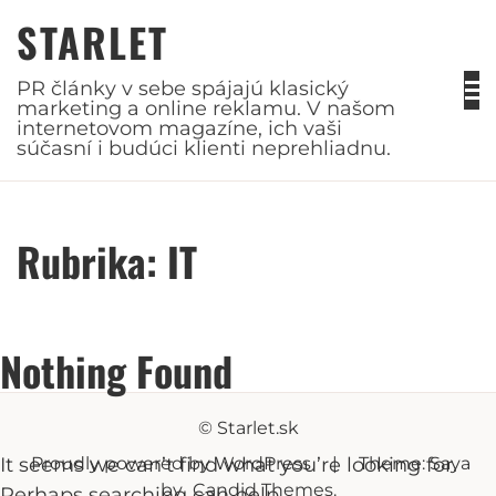
Skip
STARLET
to
content
PR články v sebe spájajú klasický
marketing a online reklamu. V našom
internetovom magazíne, ich vaši
súčasní i budúci klienti neprehliadnu.
Rubrika:
IT
Nothing Found
© Starlet.sk
It seems we can’t find what you’re looking for.
Proudly powered by WordPress
|
Theme: Saya
by
Candid Themes
.
Perhaps searching can help.