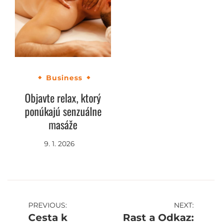
Business
Objavte relax, ktorý
ponúkajú senzuálne
masáže
9. 1. 2026
Navigace
PREVIOUS:
NEXT:
Cesta k
Rast a Odkaz: