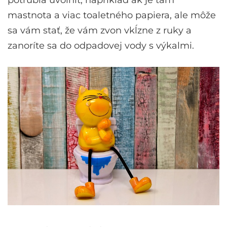
potrubia uvoľniť, napríklad ak je tam
mastnota a viac toaletného papiera, ale môže
sa vám stať, že vám zvon vkĺzne z ruky a
zanoríte sa do odpadovej vody s výkalmi.