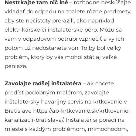
Nestrkajte tam nič iné
– rozhodne neskúšajte
vkladať do odpadu na toalete rôzne predmety,
aby ste nečistoty prerazili, ako napríklad
elektrikárske či inštalatérske péro. Môžu sa
vám v odpadovom potrubí vzpriečiť a vy ich
potom už nedostanete von. To by bol veľký
problém, ktorý by vás mohol stáť aj veľké
peniaze.
Zavolajte radšej inštalatéra
– ak chcete
predísť podobným malérom, zavolajte
inštalatérsky havarijný servis na
krtkovanie v
Bratislave https://ab-krtkovanie.sk/krtkovanie-
kanalizacii-bratislava/
. Inštalatér si poradí na
mieste s každým problémom, mimochodom,